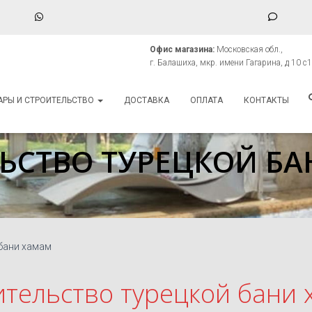
WhatsApp
Phone
Numbe
Офис магазина:
Московская обл.,
for
г. Балашиха, мкр. имени Гагарина, д 10 с1
Компания Аквавекто
texting
АРЫ И СТРОИТЕЛЬСТВО
ДОСТАВКА
ОПЛАТА
КОНТАКТЫ
ЬСТВО ТУРЕЦКОЙ Б
бани хамам
ительство турецкой бани 