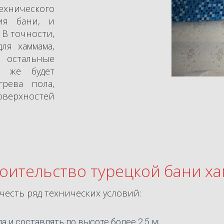
ехнического
ия бани, и
 В точности,
ля хаммама,
и остальные
м же будет
грева пола,
оверхностей
оительство турецкой бани х
честь ряд технических условий:
а и составлять по высоте более 2,5 м;