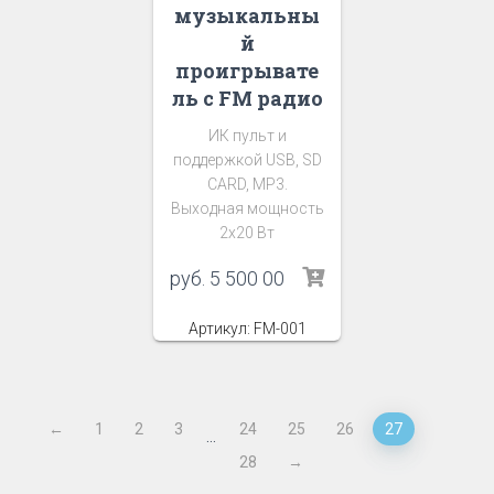
музыкальны
й
проигрывате
ль с FM радио
ИК пульт и
поддержкой USB, SD
CARD, MP3.
Выходная мощность
2х20 Вт
руб.
5 500 00
Артикул: FM-001
←
1
2
3
24
25
26
27
…
28
→