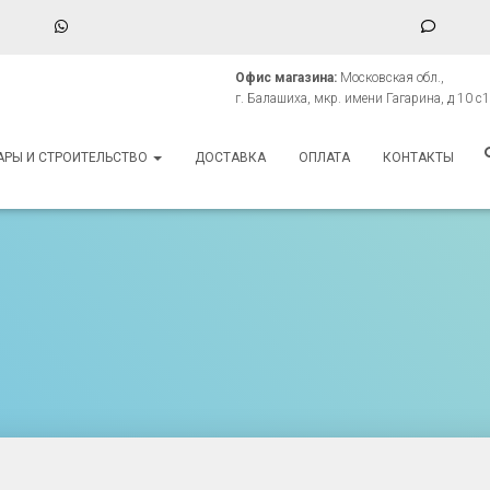
WhatsApp
Phone
Numbe
Офис магазина:
Московская обл.,
for
г. Балашиха, мкр. имени Гагарина, д 10 с1
texting
АРЫ И СТРОИТЕЛЬСТВО
ДОСТАВКА
ОПЛАТА
КОНТАКТЫ