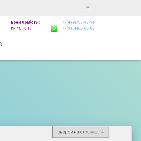
Email
r
Address
Время работы:
+7(499)755-93-14
пн-пт, 10-17
+7(910)463-60-03