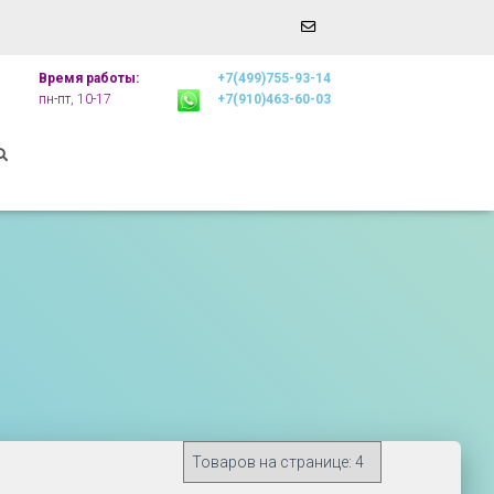
Email
r
Address
Время работы:
+7(499)755-93-14
пн-пт, 10-17
+7(910)463-60-03