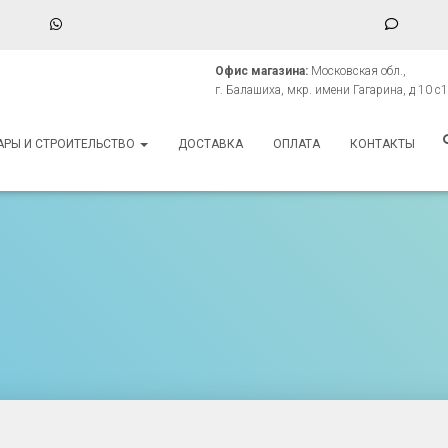
WhatsApp
Phone
Numbe
Офис магазина:
Московская обл.,
for
г. Балашиха, мкр. имени Гагарина, д 10 с1
texting
АРЫ И СТРОИТЕЛЬСТВО
ДОСТАВКА
ОПЛАТА
КОНТАКТЫ