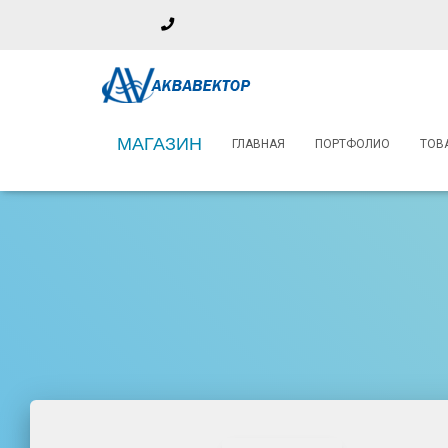
Phone
Number
+74997559314
+79104636003 (WhatsApp)
for
calling
Московская обл., г. Балашиха, мкр. имени Гагарина, д 10 с1
МАГАЗИН
ГЛАВНАЯ
ПОРТФОЛИО
ТОВ