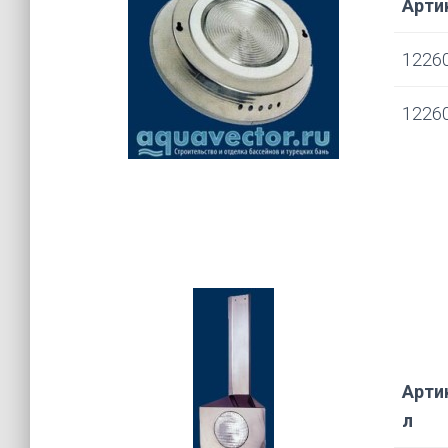
Арти
1226
1226
Арти
л