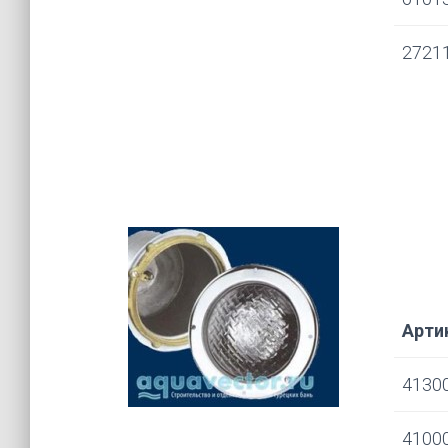
2721
Арти
4130
4100