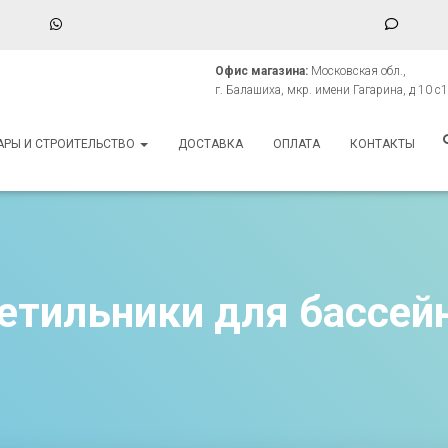
WhatsApp
Phone
Numbe
Офис магазина:
Московская обл.,
for
г. Балашиха, мкр. имени Гагарина, д 10 с1
texting
АРЫ И СТРОИТЕЛЬСТВО
ДОСТАВКА
ОПЛАТА
КОНТАКТЫ
етильники для бассей