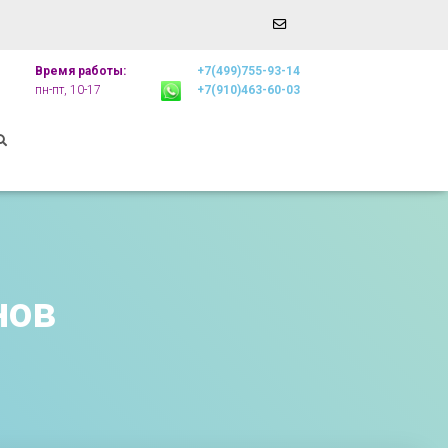
Email
r
Address
Время работы:
+7(499)755-93-14
пн-пт, 10-17
+7(910)463-60-03
нов