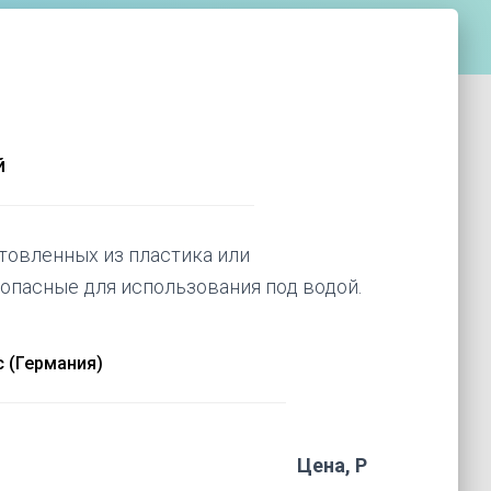
5%
5%
Звёздное небо
Звёздное небо
й
товленных из пластика или
опасные для использования под водой.
 (Германия)
Цена, Р