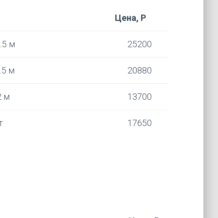
Цена, Р
.5 м
25200
.5 м
20880
2 м
13700
т
17650