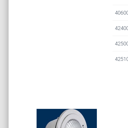
4060
4240
4250
4251