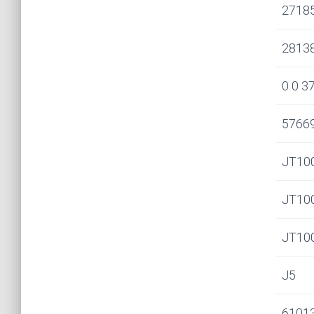
2718
2813
0 0 3
5766
JT10
JT100
JT10
J5
6101