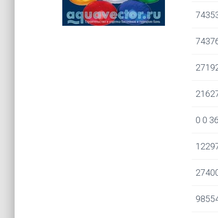
7435
7437
2719
2162
0 0 3
1229
2740
9855