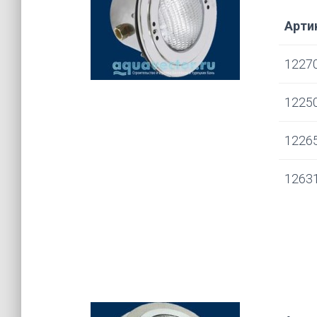
Арти
1227
1225
1226
1263