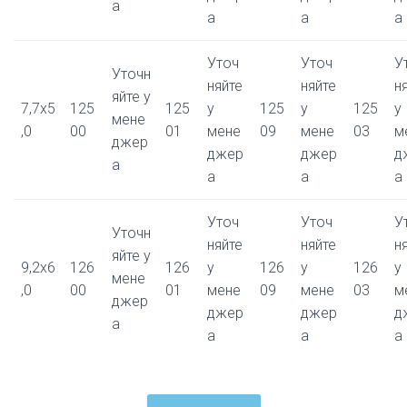
а
а
а
а
Уточ
Уточ
У
Уточн
няйте
няйте
н
яйте у
7,7x5
125
125
у
125
у
125
у
мене
,0
00
01
мене
09
мене
03
м
джер
джер
джер
д
а
а
а
а
Уточ
Уточ
У
Уточн
няйте
няйте
н
яйте у
9,2x6
126
126
у
126
у
126
у
мене
,0
00
01
мене
09
мене
03
м
джер
джер
джер
д
а
а
а
а