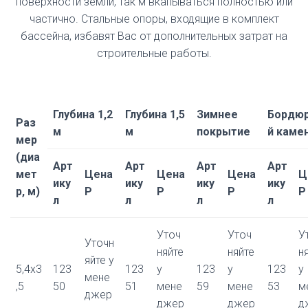
поверхности земли, так м вкапываться полностью или
частично. Стальные опоры, входящие в комплект
бассейна, избавят Вас от дополнительных затрат на
строительные работы.
Глубина 1,2
Глубина 1,5
Зимнее
Бордю
Раз
м
м
покрытие
й каме
мер
(диа
Арт
Арт
Арт
Арт
мет
Цена
Цена
Цена
Ц
ику
ику
ику
ику
р, м)
Р
Р
Р
Р
л
л
л
л
Уточ
Уточ
У
Уточн
няйте
няйте
н
яйте у
5,4x3
123
123
у
123
у
123
у
мене
,5
50
51
мене
59
мене
53
м
джер
джер
джер
д