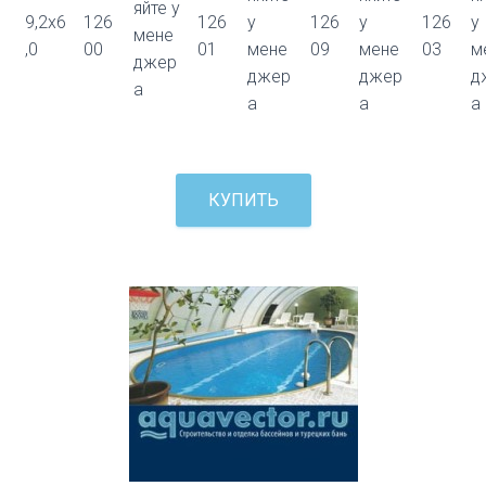
яйте у
9,2x6
126
126
у
126
у
126
у
мене
,0
00
01
мене
09
мене
03
м
джер
джер
джер
д
а
а
а
а
КУПИТЬ