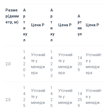
Разме
А
А
р(диам
р
р
А
етр, м)
т
т
рт
Цена Р
Цена Р
Цена Р
и
и
ик
ку
ку
ул
л
л
1
1
Уточняй
Уточняй
Уточняйт
4
4
14
те у
те у
е у
2,0
2
2
20
менедж
менедж
менедж
0
0
9
ера
ера
ера
1
3
1
1
Уточняй
Уточняй
Уточняйт
4
4
14
те у
те у
е у
2,5
2
2
25
менедж
менедж
менедж
5
5
9