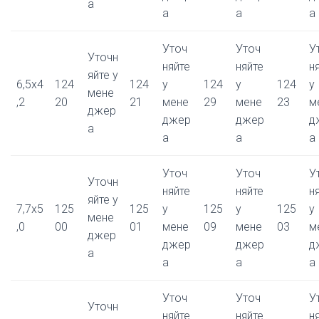
а
а
а
а
Уточ
Уточ
У
Уточн
няйте
няйте
н
яйте у
6,5x4
124
124
у
124
у
124
у
мене
,2
20
21
мене
29
мене
23
м
джер
джер
джер
д
а
а
а
а
Уточ
Уточ
У
Уточн
няйте
няйте
н
яйте у
7,7x5
125
125
у
125
у
125
у
мене
,0
00
01
мене
09
мене
03
м
джер
джер
джер
д
а
а
а
а
Уточ
Уточ
У
Уточн
няйте
няйте
н