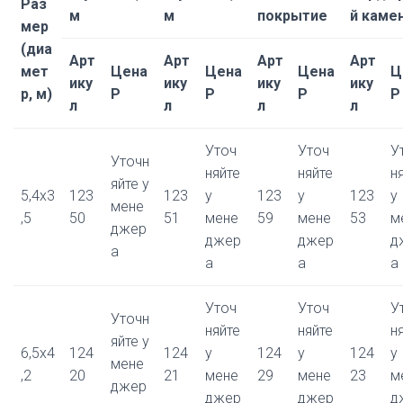
Раз
м
м
покрытие
й каме
мер
(диа
Арт
Арт
Арт
Арт
мет
Цена
Цена
Цена
Ц
ику
ику
ику
ику
р, м)
Р
Р
Р
Р
л
л
л
л
Уточ
Уточ
У
Уточн
няйте
няйте
н
яйте у
5,4x3
123
123
у
123
у
123
у
мене
,5
50
51
мене
59
мене
53
м
джер
джер
джер
д
а
а
а
а
Уточ
Уточ
У
Уточн
няйте
няйте
н
яйте у
6,5x4
124
124
у
124
у
124
у
мене
,2
20
21
мене
29
мене
23
м
джер
джер
джер
д