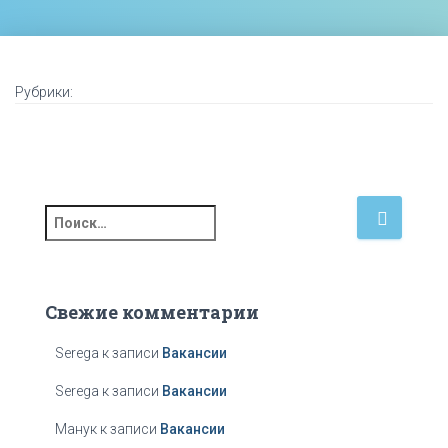
Ю
Акция!!!
Акция!!!
Рубрики:
Н
а
й
т
и
Свежие комментарии
:
Serega
к записи
Вакансии
Serega
к записи
Вакансии
Манук
к записи
Вакансии